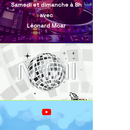
Samedi et dimanche à 8h
avec
Léonard Moar
Débute
le 21
AOÛT
2026