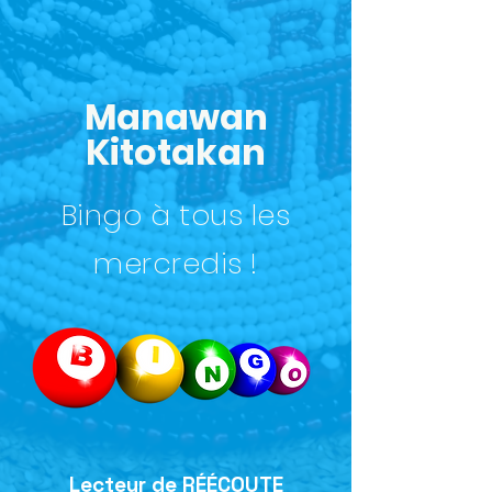
Manawan
Kitotakan
Bingo à tous les
mercredis !
Lecteur de RÉÉCOUTE