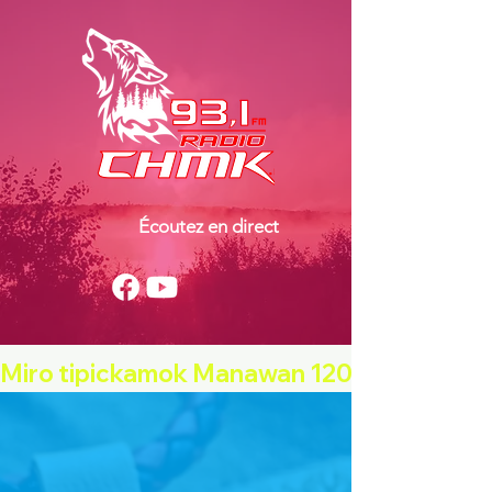
Écoutez en direct
Miro tipickamok Manawan 120e - 29 août 