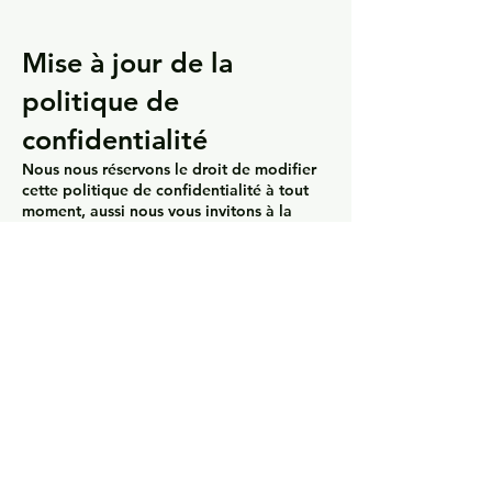
Mise à jour de la
politique de
confidentialité
Nous nous réservons le droit de modifier
cette politique de confidentialité à tout
moment, aussi nous vous invitons à la
consulter fréquemment. Les modifications
et les clarifications prendront effet dès
leur publication sur le site web. Si nous
apportons des modifications importantes
à la présente politique, nous vous
informerons ici de sa mise à jour, afin que
vous sachiez quelles informations nous
recueillons, comment nous les utilisons et
dans quelles circonstances, le cas échéant,
nous les utilisons et/ou les divulguons.
Pour toutes questions concernant l'activité
du site web Kitotakan.net, veuillez nous