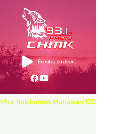
Écoutez en direct
Miro tipickamok Manawan 120e - 29 août 